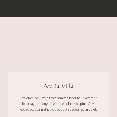
Atalia Villa
Sed diam nonumy eirmod tempor invidunt ut labore et
dolore magna aliquyam erat, sed diam voluptua. At vero
eos et accusam et justo duo dolores et ea rebum. Stet.