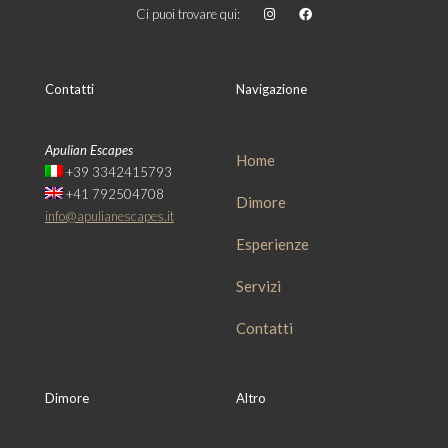
Ci puoi trovare qui:
Contatti
Navigazione
Apulian Escapes
Home
+39 3342415793
+41 792504708
Dimore
info@apulianescapes.it
Esperienze
Servizi
Contatti
Dimore
Altro