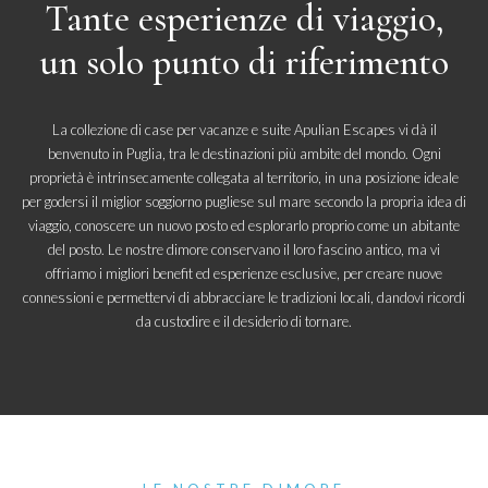
Tante esperienze di viaggio,
un solo punto di riferimento
La collezione di case per vacanze e suite Apulian Escapes vi dà il
benvenuto in Puglia, tra le destinazioni più ambite del mondo. Ogni
proprietà è intrinsecamente collegata al territorio, in una posizione ideale
per godersi il miglior soggiorno pugliese sul mare secondo la propria idea di
viaggio, conoscere un nuovo posto ed esplorarlo proprio come un abitante
del posto. Le nostre dimore conservano il loro fascino antico, ma vi
offriamo i migliori benefit ed esperienze esclusive, per creare nuove
connessioni e permettervi di abbracciare le tradizioni locali, dandovi ricordi
da custodire e il desiderio di tornare.