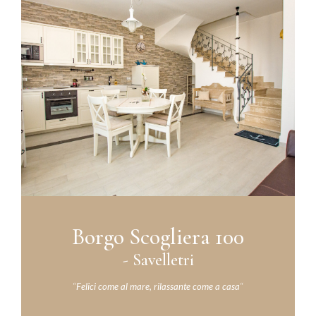
Borgo Scogliera 100
- Savelletri
“
Felici come al mare, rilassante come a casa
“