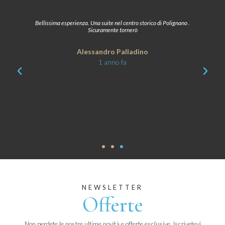
Bellissima esperienza. Una suite nel centro storico di Polignano .
Sicuramente tornerò
Alessandro Palladino
1 anno fa
NEWSLETTER
Offerte
Non perdete le nostre ultime novità e offerte esclusive. Iscrivetevi