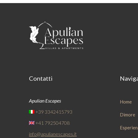
Contatti
Navig
Apulian Escapes
Home
+39 3342415793
Dimore
+41 792504708
Esperien
info@apulianescapes.it