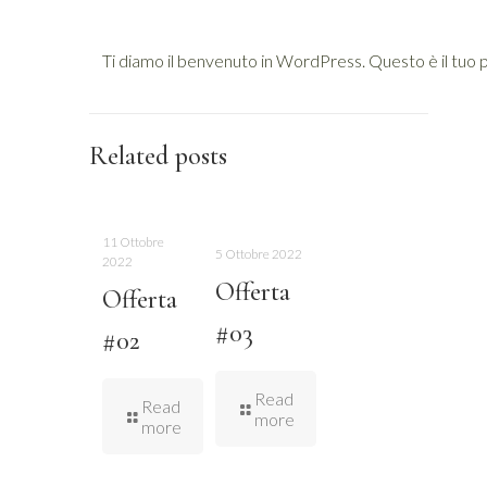
Ti diamo il benvenuto in WordPress. Questo è il tuo pri
Related posts
11 Ottobre
5 Ottobre 2022
2022
Offerta
Offerta
#03
#02
Read
Read
more
more