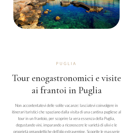
PUGLIA
Tour enogastronomici e visite
ai frantoi in Puglia
Non accontentatevi delle solite vacanze: lasciatevi coinvolgere in
itinerari turistici che spaziano dalla visita di una cantina pugliese al
tour in un frantoio, per scoprire la vera essenza della Puglia,
degustando vini, imparando a riconoscere le varietà di ulivi e le
proprietà organolettiche dell’olio extravergine. Scoprite le masserie