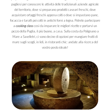
pugliesi per conoscere le attività delle tradizionali aziende agricole
del territorio, dove si preparano prodotti caseari freschi, dove
acquistare ortaggi freschi appena colti o dove si impastano pane,
focaccia e taralli poi cotti in antichi forni a legna. Potrete partecipare
a
cooking class
così da imparare le migliori ricette e portarvi un
pezzo della Puglia, il più buono, a casa. Sulla costa da Polignano a
Mare a Savelletri, ci sono decine di opzioni per mangiare frutti di
mare sugli scogli, in lidi, in ristoranti chic: andate alla ricerca del
vostro posto ideale!