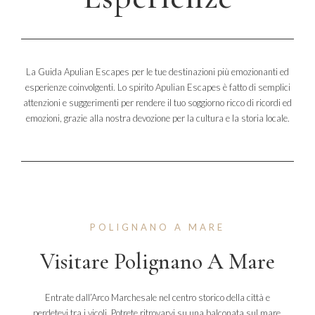
La Guida Apulian Escapes per le tue destinazioni più emozionanti ed
esperienze coinvolgenti. Lo spirito Apulian Escapes è fatto di semplici
attenzioni e suggerimenti per rendere il tuo soggiorno ricco di ricordi ed
emozioni, grazie alla nostra devozione per la cultura e la storia locale.
POLIGNANO A MARE
Visitare Polignano A Mare
Entrate dall’Arco Marchesale nel centro storico della città e
perdetevi tra i vicoli. Potrete ritrovarvi su una balconata sul mare,