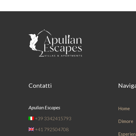
Contatti
Navig
Apulian Escapes
Home
+39 3342415793
Dimore
+41 792504708
Esperien