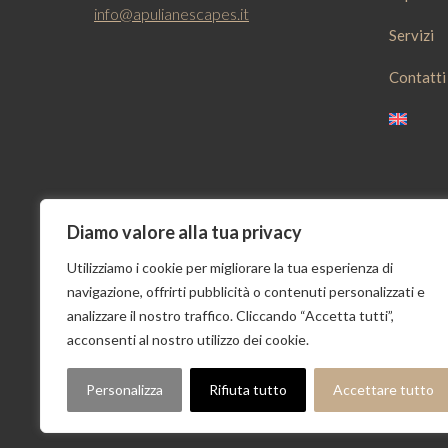
info@apulianescapes.it
Servizi
Contatti
Diamo valore alla tua privacy
Utilizziamo i cookie per migliorare la tua esperienza di
navigazione, offrirti pubblicità o contenuti personalizzati e
© 2023 Apulian Escapes - All Rights Reserved - Po
analizzare il nostro traffico. Cliccando “Accetta tutti”,
acconsenti al nostro utilizzo dei cookie.
Personalizza
Rifiuta tutto
Accettare tutto