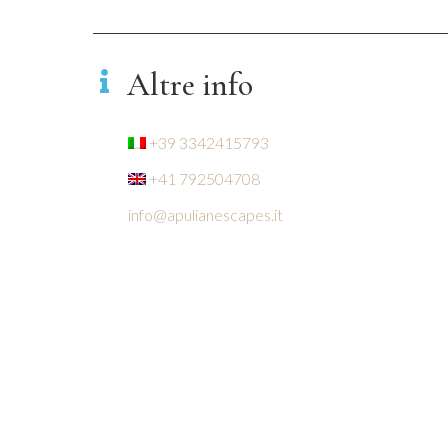
Altre info
+39 3342415793
+41 792504708
info@apulianescapes.it