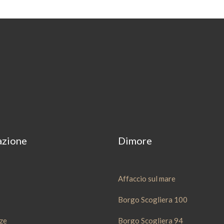
azione
Dimore
Affaccio sul mare
Borgo Scogliera 100
ze
Borgo Scogliera 94