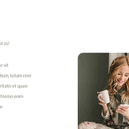
st us!
r sit
tium, totam rem
itatis et quasi
o. Nemo enim
r.