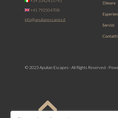
+39 3342415793
Dimore
+41 792504708
Esperien
info@apulianescapes.it
Servizi
Contatti
© 2023 Apulian Escapes - All Rights Reserved - Po