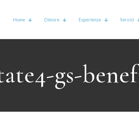
Home
Dimore
Esperienze
Servizi
tate4-gs-benef