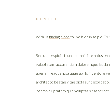
BENEFITS
With us
finding place
to live is easy as pie. Tru
Sed ut perspiciatis unde omnis iste natus erro
voluptatem accusantium doloremque laudan
aperiam, eaque ipsa quae ab illo inventore ver
architecto beatae vitae dicta sunt explicab
ipsam voluptatem quia voluptas sit aspernatu