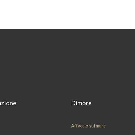
azione
Dimore
Affaccio sul mare